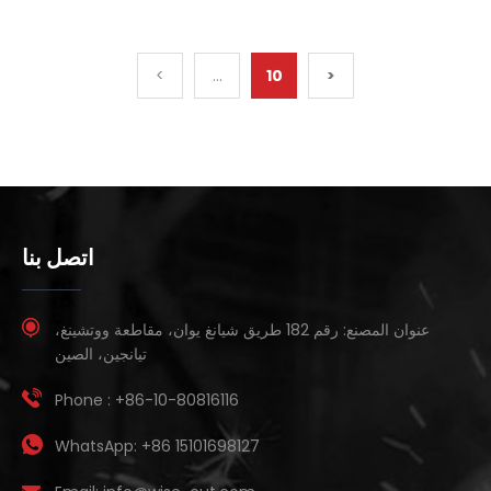
<
...
10
>
اتصل بنا
عنوان المصنع:
رقم 182 طريق شيانغ يوان، مقاطعة ووتشينغ،
تيانجين، الصين
Phone :
+86-10-80816116
WhatsApp:
+86 15101698127