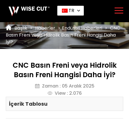
TR
Başlık
>
Haberler
>
Endüstri Haberleri
>
CNC
Basın Freni veya Hidrolik Basın Freni Hangisi Daha
İyi?
CNC Basın Freni veya Hidrolik
Basın Freni Hangisi Daha İyi?
Zaman : 05 Aralık 2025
View : 2.076
İçerik Tablosu