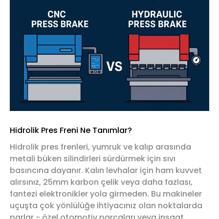
Hidrolik Pres Freni Ne Tanımlar?
Hidrolik pres frenleri, yumruk ve kalıp arasında
metali büken silindirleri sürdürmek için sıvı
basıncına dayanır. Kalın levhalar için ham kuvvet
alırsınız, 25mm karbon çelik veya daha fazlası,
fantezi elektronikler yola girmeden. Bu makineler
uçuşta çok yönlülüğe ihtiyacınız olan noktalarda
parlar - özel otomotiv parçaları veya inşaat