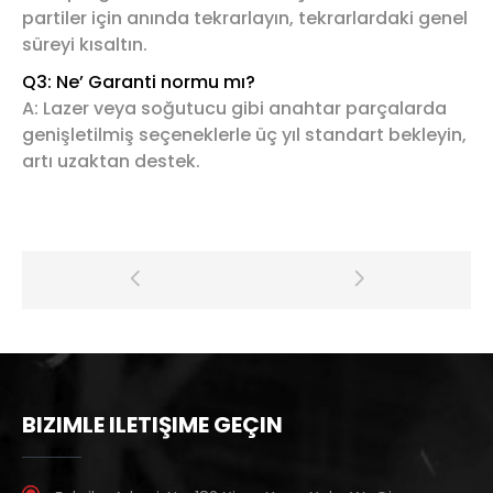
partiler için anında tekrarlayın, tekrarlardaki genel
süreyi kısaltın.
Q
3
: Ne’ Garanti normu mı?
A: Lazer veya soğutucu gibi anahtar parçalarda
genişletilmiş seçeneklerle üç yıl standart bekleyin,
artı uzaktan destek.
BIZIMLE ILETIŞIME GEÇIN