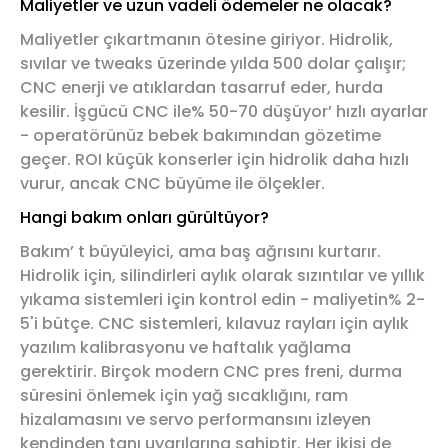
Maliyetler ve uzun vadeli ödemeler ne olacak?
Maliyetler çıkartmanın ötesine giriyor. Hidrolik,
sıvılar ve tweaks üzerinde yılda 500 dolar çalışır;
CNC enerji ve atıklardan tasarruf eder, hurda
kesilir. İşgücü CNC ile% 50-70 düşüyor’ hızlı ayarlar
- operatörünüz bebek bakımından gözetime
geçer. ROI küçük konserler için hidrolik daha hızlı
vurur, ancak CNC büyüme ile ölçekler.
Hangi bakım onları gürültüyor?
Bakım’ t büyüleyici, ama baş ağrısını kurtarır.
Hidrolik için, silindirleri aylık olarak sızıntılar ve yıllık
yıkama sistemleri için kontrol edin - maliyetin% 2-
5'i bütçe. CNC sistemleri, kılavuz rayları için aylık
yazılım kalibrasyonu ve haftalık yağlama
gerektirir. Birçok modern CNC pres freni, durma
süresini önlemek için yağ sıcaklığını, ram
hizalamasını ve servo performansını izleyen
kendinden tanı uyarılarına sahiptir. Her ikisi de