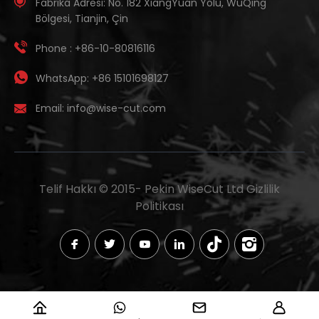
Fabrika Adresi:
No. 182 XiangYuan Yolu, WuQing
Bölgesi, Tianjin, Çin
Phone :
+86-10-80816116
WhatsApp:
+86 15101698127
Email:
info@wise-cut.com
Telif Hakkı © 2015-
Pekin WiseCut Ltd
Gizlilik
Politikası