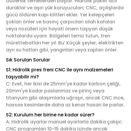
Güvenlik temellerden başlar. Hidrolik paket acil
duraklar ve aşırı yük koruyucuları; CNC, açılışlarda
gücü öldüren kapı kilitleri ekler. Yer kelepçeleri
şokları önler ve basınç çarpıcıları silah kafaları
veya nozülleri için hayati önem taşıyan düşük
noktalarda uyarır. Bölgeleri temiz tutun, tren
mürettebatları her yıl. Bu’ Küçük şeyler, elektrikten
ayrı su hatları gibi, yangınları veya zapları önler.
Sık Sorulan Sorular
S1: Hidrolik pres freni CNC ile aynı malzemeleri
taşıyabilir mi?
C: Evet, her ikisi de 25mm'ye kadar karbon çeliği,
20mm'ye kadar paslanmaz ve pirinç veya
titanyum gibi alaşımlarla uğraşır, ancak CNC ince,
hassas kesimlerde daha az kenar hasarı ile parlar.
S2: Kurulum her birine ne kadar sürer?
A: Hidrolik ayarlar manuel ayarlarla dakika çalışır;
CNC programları 10-15 dakika içinde ancak