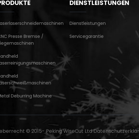
PRODUKTE
DIENSTLEISTUNGEN
aserlaserschneidemaschinen
Dienstleistungen
NC Presse Bremse /
Servicegarantie
Biegemaschinen
Handheld
aserreinigungsmaschinen
Handheld
Laserschweißmaschinen
etal Deburring Machine
eberrecht © 2015-
Peking WiseCut Ltd
Datenschutzerklä