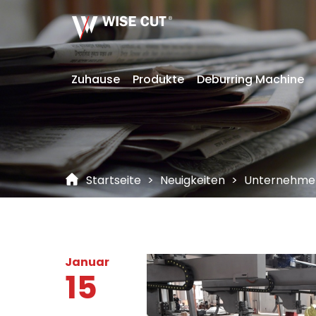
Zuhause
Produkte
Deburring Machine
Startseite
>
Neuigkeiten
>
Unternehme
Januar
15