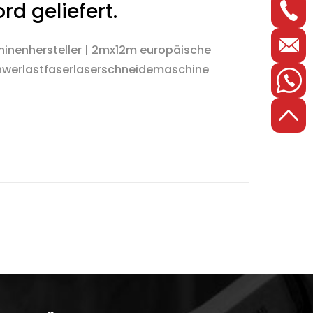
d geliefert.
nenhersteller | 2mx12m europäische
hwerlastfaserlaserschneidemaschine