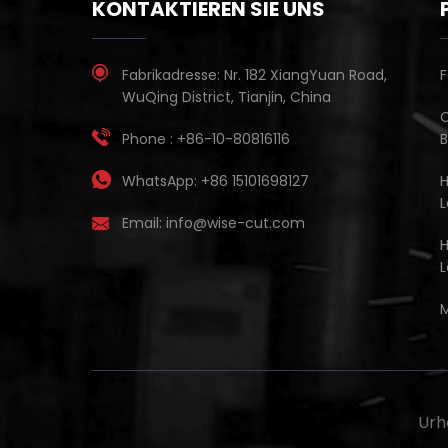
KONTAKTIEREN SIE UNS
Fabrikadresse:
Nr. 182 XiangYuan Road,
F
WuQing District, Tianjin, China
C
Phone :
+86-10-80816116
WhatsApp:
+86 15101698127
L
Email:
info@wise-cut.com
M
Urh