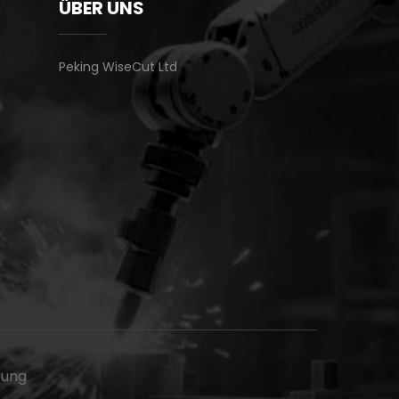
ÜBER UNS
Peking WiseCut Ltd
rung