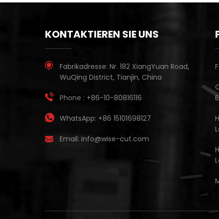
KONTAKTIEREN SIE UNS
Fabrikadresse:
Nr. 182 XiangYuan Road,
F
WuQing District, Tianjin, China
C
Phone :
+86-10-80816116
WhatsApp:
+86 15101698127
L
Email:
info@wise-cut.com
M