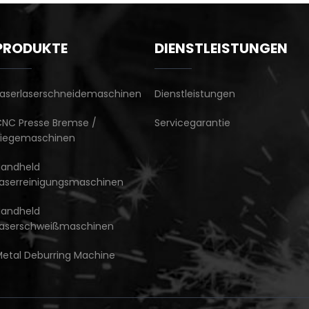
PRODUKTE
DIENSTLEISTUNGEN
aserlaserschneidemaschinen
Dienstleistungen
NC Presse Bremse /
Servicegarantie
Biegemaschinen
Handheld
aserreinigungsmaschinen
Handheld
Laserschweißmaschinen
etal Deburring Machine