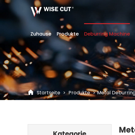
Zuhause
Produkte
Deburring Machine
Startseite
>
Produkte
>
Metal Deburrin
Met
Kategorie