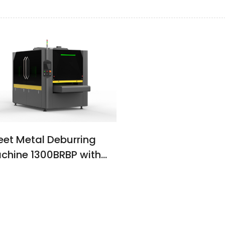
eet Metal Deburring
chine 1300BRBP with
cuum Adsorption