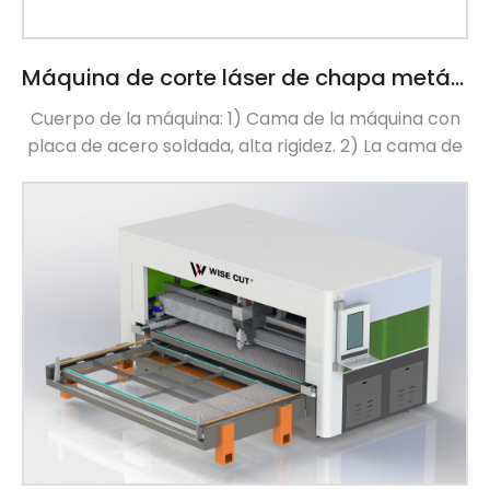
Máquina de corte láser de chapa metálica de plataforma única
Cuerpo de la máquina: 1) Cama de la máquina con
placa de acero soldada, alta rigidez. 2) La cama de
la máquina es el tratamiento térmico del
temperamento, elimina la tensión de la soldadura y
asegura que no hay deformación 3) La cama de la
máquina instala el riel, procesa los materiales por el
centro de trabajo del pórtico, asegura la instalación
del error de planicidad de la superficie de 0,02 mm
(cama de espuma de tratamiento térmico del
temperamento de la soldadura) Aviación de
aluminio 1) Máquina láser con […]