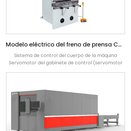
Modelo eléctrico del freno de prensa CNC de WISECUT 40TX1200MM
Sistema de control del cuerpo de la máquina
Servomotor del gabinete de control (servomotor
eléctrico) Dedo del deflector del calibre trasero
Ajuste rápido Moldes superiores e inferiores
Lubricación de aceite Estante del eje R Piñón GIVI
Magnescale Taiwán Guía Rail Parámetro técnico:
Parámetros del artículo Unidad Potencia de flexión
40 toneladas Longitud de flexión 1250 mm Distancia
entre las columnas 950 mm Profundidad de la
garganta 300 […]