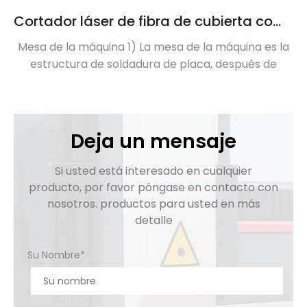
Cortador láser de fibra de cubierta completa de ahorro de espacio
Mesa de la máquina 1) La mesa de la máquina es la
estructura de soldadura de placa, después de
recocer a altas temperaturas para evitar la
deformación, para garantizar la precisión de corte.
2) Construido para la estabilidad. El proceso de
soldadura de morteza y tenón asegura que la cama
Deja un mensaje
con suficiente estabilidad estructural, resistencia a
los choques. Las estructuras de viga de máquina 1)
Si usted está interesado en cualquier
son de alta intensidad, corrosion-proof y
producto, por favor póngase en contacto con
antioxidante, mejoraron la velocidad de corte. […]
nosotros. productos para usted en más
detalle
Su Nombre*