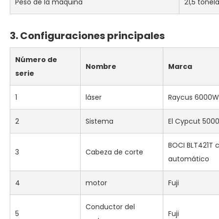
Peso de la máquina
21,5 tonel
3. Configuraciones principales
Número de
Nombre
Marca
serie
1
láser
Raycus 6000W
2
Sistema
El Cypcut 500
BOCI BLT421T 
3
Cabeza de corte
automático
4
motor
Fuji
Conductor del
5
Fuji