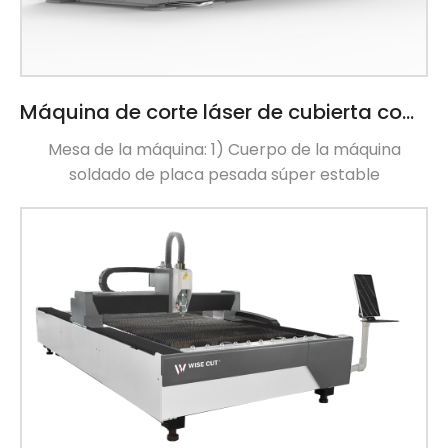
Máquina de corte láser de cubierta completa de alto rendimiento
Mesa de la máquina: 1) Cuerpo de la máquina
soldado de placa pesada súper estable
especialmente para el corte de lasre de alta
potencia. 2) Construido para la estabilidad. El
proceso de soldadura de morteza y tenón asegura
que la cama con suficiente estabilidad estructural,
resistencia a los choques. 3) La disipación del calor
altamente eficiente y la eliminación del polvo
pueden prolongar la vida útil de la máquina. Viga de
máquina: 1) Viga de aluminio de grado de aviación
con […]