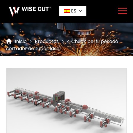
ES
Inicio
>
Productos
>
4 Chuck perfil pesado
cortador de tubos láser