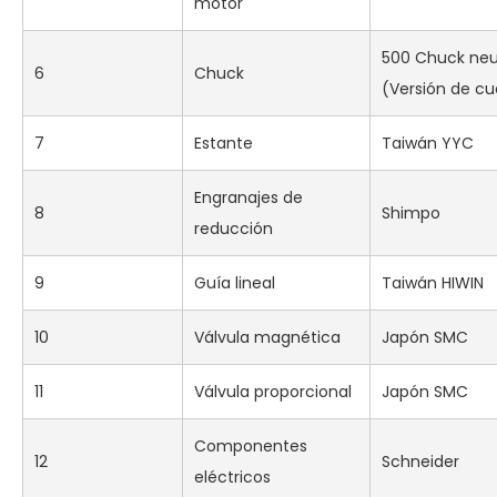
motor
500 Chuck ne
6
Chuck
(Versión de c
7
Estante
Taiwán YYC
Engranajes de
8
Shimpo
reducción
9
Guía lineal
Taiwán HIWIN
10
Válvula magnética
Japón SMC
11
Válvula proporcional
Japón SMC
Componentes
12
Schneider
eléctricos