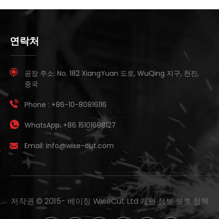
연락처
공장 주소:
No. 182 XiangYuan 도로, WuQing 지구, 천진,
중국
Phone :
+86-10-80816116
WhatsApp:
+86 15101698127
Email:
info@wise-cut.com
저작권 © 2015-
베이징 WiseCut Ltd
개인 정보 보호 정책