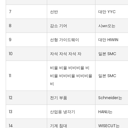
7
선반
대만 YYC
8
감소 기어
시мп오는
9
선형 가이드웨이
대만 HIWIN
10
자석 자석 자석 자
일본 SMC
비율 비율 비비비율 비
11
비율 비비비율 비비비율
일본 SMC
비
12
전기 부품
Schneider는
13
산업용 냉각기
HANLI는
14
기계 침대
WISECUT는