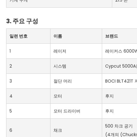
3. 주요 구성
일련 번호
이름
브랜드
1
레이저
레이커스 6000
2
시스템
Cypcut 5000
3
절단 머리
BOCI BLT421
4
모터
후지
5
모터 드라이버
후지
500 차크 공기
6
채크
(4개의 (Chuck