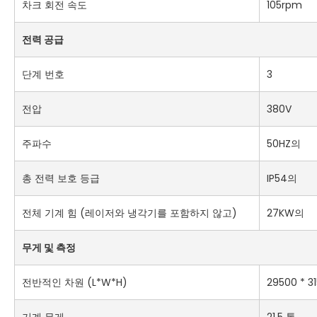
차크 회전 속도
105rpm
전력 공급
단계 번호
3
전압
380V
주파수
50HZ의
총 전력 보호 등급
IP54의
전체 기계 힘 (레이저와 냉각기를 포함하지 않고)
27KW의
무게 및 측정
전반적인 차원 (L*W*H)
29500 * 
기계 무게
21.5 톤