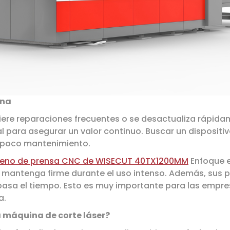
ina
ere reparaciones frecuentes o se desactualiza rápidame
al para asegurar un valor continuo. Buscar un dispositi
e poco mantenimiento.
 freno de prensa CNC de WISECUT 40TX1200MM
Enfoque en
e mantenga firme durante el uso intenso. Además, su
pasa el tiempo. Esto es muy importante para las emp
a.
a máquina de corte láser?