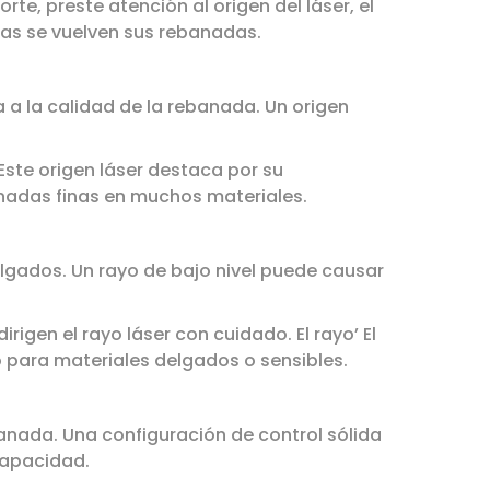
rte, preste atención al origen del láser, el
as se vuelven sus rebanadas.
a a la calidad de la rebanada. Un origen
Este origen láser destaca por su
anadas finas en muchos materiales.
lgados. Un rayo de bajo nivel puede causar
igen el rayo láser con cuidado. El rayo’ El
 para materiales delgados o sensibles.
banada. Una configuración de control sólida
 capacidad.