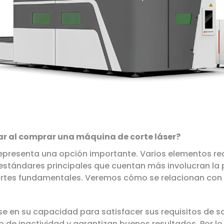
rar al comprar una máquina de corte láser?
epresenta una opción importante. Varios elementos req
tándares principales que cuentan más involucran la pr
artes fundamentales. Veremos cómo se relacionan con
e en su capacidad para satisfacer sus requisitos de sali
 de inactividad y garantizan buenos resultados. Por lo