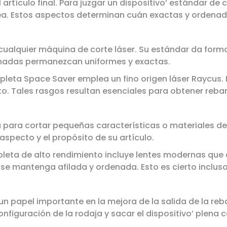
rtículo final. Para juzgar un dispositivo’ estándar de co
ea. Estos aspectos determinan cuán exactas y ordenad
e cualquier máquina de corte láser. Su estándar da form
banadas permanezcan uniformes y exactas.
pleta Space Saver emplea un fino origen láser Raycus. 
ento. Tales rasgos resultan esenciales para obtener reb
a para cortar pequeñas características o materiales de
aspecto y el propósito de su artículo.
eta de alto rendimiento incluye lentes modernas que dir
e mantenga afilada y ordenada. Esto es cierto incluso
un papel importante en la mejora de la salida de la re
configuración de la rodaja y sacar el dispositivo’ plena