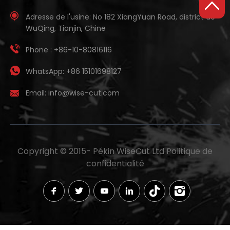
Adresse de l'usine:
No 182 XiangYuan Road, district de
WuQing, Tianjin, Chine
Phone :
+86-10-80816116
WhatsApp:
+86 15101698127
Email:
info@wise-cut.com
Copyright © 2015-
Pékin WiseCut Ltd
Politique de
confidentialité