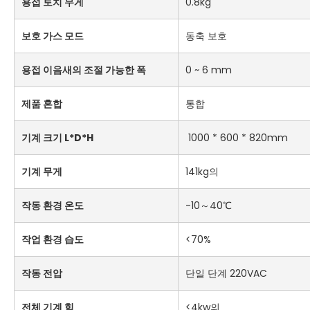
용접 토치 무게
0.8kg
보호 가스 모드
동축 보호
용접 이음새의 조절 가능한 폭
0 ~ 6 mm
제품 혼합
통합
기계 크기 L*D*H
1000 * 600 * 820mm
기계 무게
141kg의
작동 환경 온도
-10～40℃
작업 환경 습도
<70%
작동 전압
단일 단계 220VAC
전체 기계 힘
<4kw의