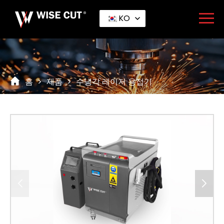
KO
홈
>
제품
>
수냉각 레이저 용접기