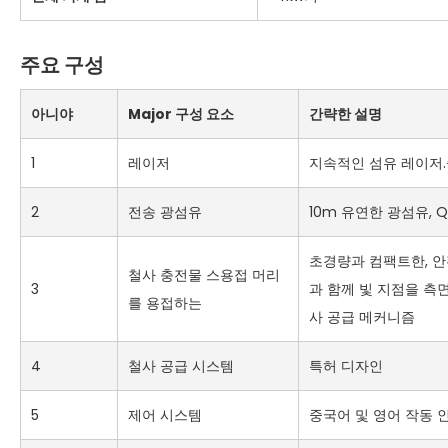
주요 구성
아니야
M
ajor 구성 요소
간략한 설명
1
레이저
지속적인 섬유 레이저.
2
전송 광섬유
10m 유연한 광섬유, 
초경량과 컴팩트한, 안
철사 충전물 스용접 머리
3
과 함께 빛 지점을 측
를 용접하는
사 공급 메커니즘
4
철사 공급 시스템
특허 디자인
5
제어 시스템
중국어 및 영어 작동 