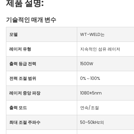
제품 설명:
기술적인 매개 변수
모델
WT-WELD는
레이저 유형
지속적인 섬유 레이저
출력 등급 전력
1500W
전력 조절 범위
0%～100%
레이저 중앙 파장
1080±5nm
출력 모드
연속/조절
최대 조절 주파수
50–50kHz의