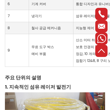
6
기계 커버
통합 디자인과 유니버
7
냉각기
섬유 레이저를 위한 물
8
철사 공급 메커니즘
지능형 제어 시스템
산소 미터 하나, 열쇠 
무료 도구 박스
보호 안경의 1개, 1개
9
예비 부품
장갑, 10 개의 보호 렌즈,
접합기 12&8, 8 구리
주요 단위의 설명
1. 지속적인 섬유 레이저 발전기