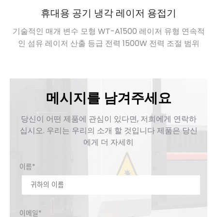
휴대용 공기 냉각 레이저 용접기
기술적인 매개 변수 모형 WT-A1500 레이저 유형 연속적
인 섬유 레이저 산출 등급 전력 1500W 전력 조절 범위
0%~100% 레이저 중앙 파장 1080±5nm 산출 형태 연속적
인/조절 최대 조절 주파수 50–50kHz 전력 불안정성
±1.5% 광섬유 출력 인터페이스 QBH 시스템을 나타내는 빨
간 레이저 광섬유 길이 10mm 용접 토치 케이블 길이 10m
메시지를 남겨주세요
용접 총의 유형 왼쪽과 오른쪽 […]
당신이 어떤 제품에 관심이 있다면, 저희에게 연락하
십시오. 우리는 우리의 소개 할 것입니다 제품은 당신
에게 더 자세히
이름*
이메일*