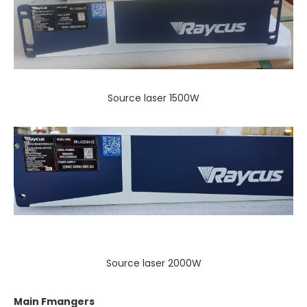
Source laser 1500W
Source laser 2000W
M
ain
F
manger
s