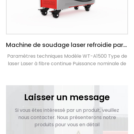
Machine de soudage laser refroidie par air portable
Paramètres techniques Modèle WT-A1500 Type de
laser Laser à fibre continue Puissance nominale de
sortie 1500W Gamme de régulation de puissance
0% ~ 100% Longueur d'onde centrale du laser 1080 ±
5nm Mode de sortie Continue / modulation
Fréquence de modulation maximale 50– 50kHz
Laisser un message
Instabilité de puissance ±1,5% Interface de sortie de
fibre optique QBH Système d'indication Laser rouge
Si vous êtes intéressé par un produit, veuillez
Longueur de fibre optique 10mm Longueur du câble
nous contacter. Nous présenterons notre
de torche de soudage 10m Type de pistolet de
produits pour vous en détail
soudage Gauche et droite […]