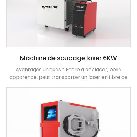
Machine de soudage laser 6KW
Avantages uniques * Facile à déplacer, belle
apparence, peut transporter un laser en fibre de
6000W maximum et refroidisseur d'eau, réaliser
pleinement l'intégration de la machine de soudage
laser portative * Équipé d'un dispositif d'alarme de
pression d'air, lorsque la pression d'air est trop
basse, la lumière d'indicateur alarmera
automatiquement pour empêcher que la poussière
pénètre à l'intérieur de […]