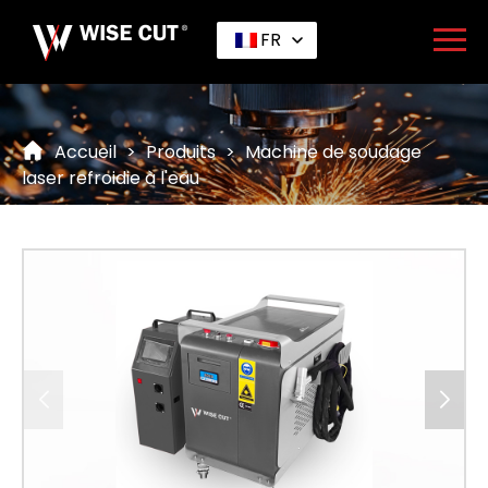
FR
Accueil
>
Produits
>
Machine de soudage
laser refroidie à l'eau