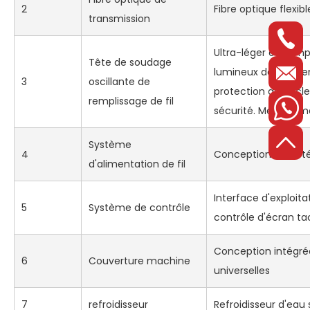
2
Fibre optique flexib
transmission
Ultra-léger et comp
Tête de soudage
lumineux de côté e
3
oscillante de
protection de décl
remplissage de fil
sécurité. Mécanisme
Système
4
Conception brevet
d'alimentation de fil
Interface d'exploita
5
Système de contrôle
contrôle d'écran tac
Conception intégrée
6
Couverture machine
universelles
7
refroidisseur
Refroidisseur d'eau 