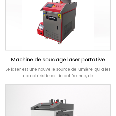
Machine de soudage laser portative
Le laser est une nouvelle source de lumière, qui a les
caractéristiques de cohérence, de
monochromaticité, de directivité et de puissance
de sortie élevée, qui est incomparable avec
d'autres sources de lumière. Lorsque le laser est
concentré sur un point, la densité de puissance sur
le plan focal peut atteindre 105-1013w / cm2. Le
soudage laser fonctionne en utilisant […]