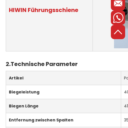
HIWIN Führungsschiene
2.
Technische Parameter
Artikel
P
Biegeleistung
4
Biegen
Länge
4
Entfernung
zwischen
Spalten
3