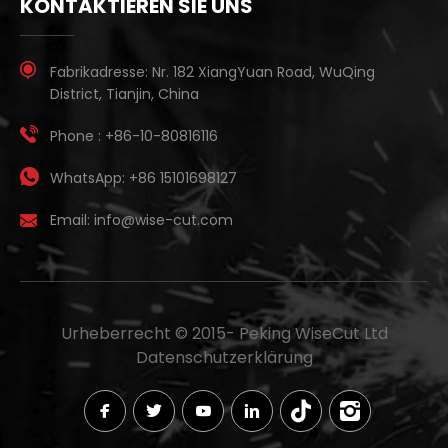
KONTAKTIEREN SIE UNS
Fabrikadresse:
Nr. 182 XiangYuan Road, WuQing
District, Tianjin, China
Phone :
+86-10-80816116
WhatsApp:
+86 15101698127
Email:
info@wise-cut.com
Urheberrecht © 2015-
Peking WiseCut Ltd
Datenschutzerklärung