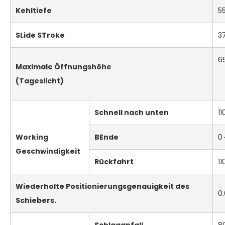
Kehltiefe
5
S
Lide
S
Troke
3
6
Maximale Öffnungshöhe
(Tageslicht)
Schnell nach unten
11
W
orking
B
Ende
0
Geschwindigkeit
Rückfahrt
11
Wiederholte Positionierungsgenauigkeit des
0.
Schiebers.
Schlaganfall
8