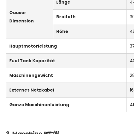
Länge
4
O
aus
er
Breite
th
3
Dimension
Höhe
4
Hauptmotorleistung
3
F
uel Tank Kapazität
4
Maschinengewicht
2
Externes Netzkabel
16
Ganze Maschinenleistung
41
3.
Maschine
P
性能