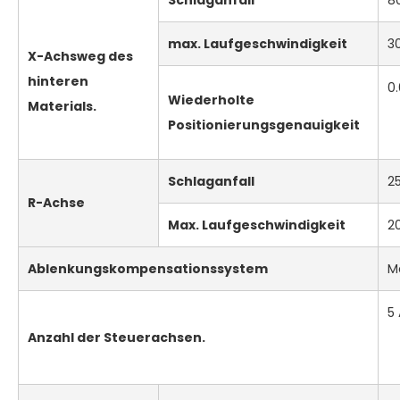
max
. Laufgeschwindigkeit
3
X-Achsweg des
hinteren
0
Wiederholte
Materials.
Positionierungsgenauigkeit
Schlaganfall
2
R-Achse
Max. Laufgeschwindigkeit
2
Ablenkungskompensationssystem
M
5
Anzahl der Steuerachsen.