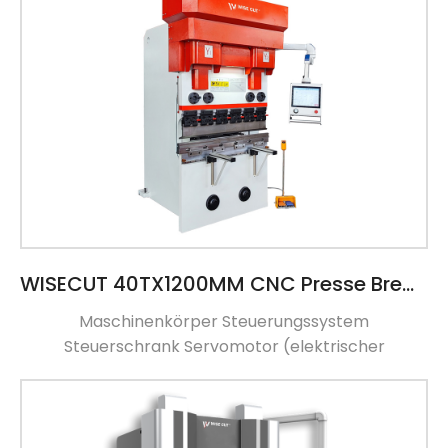
WISECUT 40TX1200MM CNC Presse Bremse elektrisches Modell
Maschinenkörper Steuerungssystem
Steuerschrank Servomotor (elektrischer
Servomotor) Hinter Gauge Baffle Finger
Schnellklemmen Obere und untere Formen
Ölschmierung R-Achse Rack & amp; Pinion GIVI
Magnescale Taiwan Führungsschiene Technischer