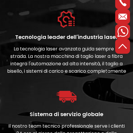
semplificiamo il processo di taglio e forniamo
continuamente ai clienti servizi personalizzati
perfetti.
Tecnologia leader dell'industria laser
La tecnologia laser avanzata guida sempre la
strada. La nostra macchina di taglio laser a fibra
integra l'automazione ad alta intensità, il taglio a
bisello, i sistemi di carico e scarico completamente
automatici e semiautomatici, risparmiando i costi
del lavoro per i clienti e migliorando notevolmente
l'efficienza del taglio laser a fibra.
Sistema di servizio globale
Il nostro team tecnico professionale serve i clienti