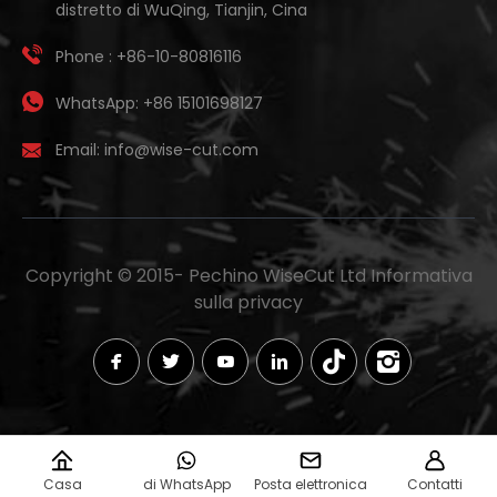
distretto di WuQing, Tianjin, Cina
Phone :
+86-10-80816116
WhatsApp:
+86 15101698127
Email:
info@wise-cut.com
Copyright © 2015-
Pechino WiseCut Ltd
Informativa
sulla privacy
Casa
di WhatsApp
Posta elettronica
Contatti