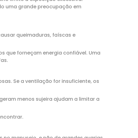
endo uma grande preocupação em
causar queimaduras, faíscas e
tos que forneçam energia confiável. Uma
fas.
s. Se a ventilação for insuficiente, os
 geram menos sujeira ajudam a limitar a
ncontrar.
s no manuseio, e não de grandes avarias.