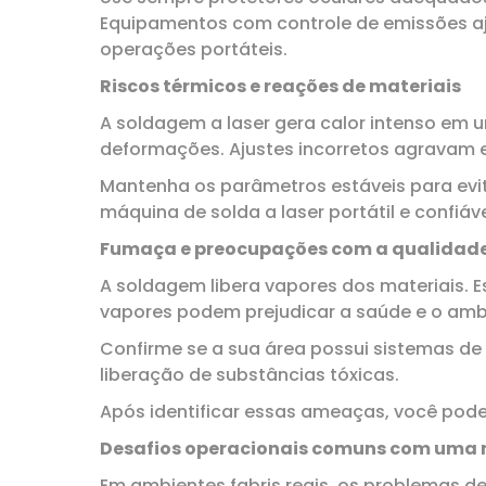
Equipamentos com controle de emissões aj
operações portáteis.
Riscos térmicos e reações de materiais
A soldagem a laser gera calor intenso em 
deformações. Ajustes incorretos agravam e
Mantenha os parâmetros estáveis ​​para ev
máquina de solda a laser portátil e confiáv
Fumaça e preocupações com a qualidade
A soldagem libera vapores dos materiais. E
vapores podem prejudicar a saúde e o ambi
Confirme se a sua área possui sistemas de 
liberação de substâncias tóxicas.
Após identificar essas ameaças, você pode 
Desafios operacionais comuns com uma m
Em ambientes fabris reais, os problemas d