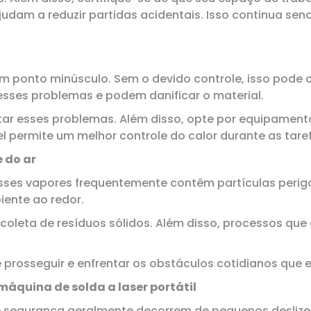
udam a reduzir partidas acidentais. Isso continua s
um ponto minúsculo. Sem o devido controle, isso pode 
sses problemas e podem danificar o material.
itar esses problemas. Além disso, opte por equipamen
el permite um melhor controle do calor durante as tare
 do ar
sses vapores frequentemente contêm partículas perigosa
ente ao redor.
coleta de resíduos sólidos. Além disso, processos que
prosseguir e enfrentar os obstáculos cotidianos que e
áquina de solda a laser portátil
e segurança geralmente decorrem de pequenos deslize