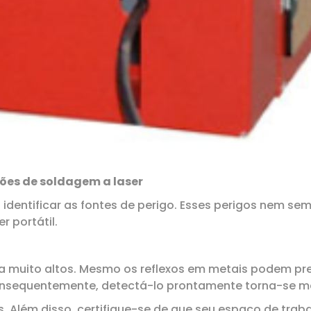
ções de soldagem a laser
identificar as fontes de perigo. Esses perigos nem se
 portátil.
ia muito altos. Mesmo os reflexos em metais podem pre
onsequentemente, detectá-lo prontamente torna-se mais
Além disso, certifique-se de que seu espaço de trabal