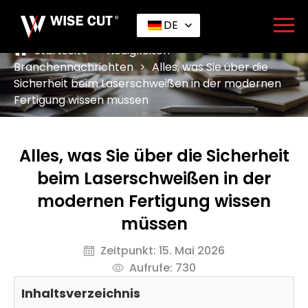
DE
Startseite
>
Neuigkeiten
>
Branchennachrichten
>
Alles, was Sie über die
Sicherheit beim Laserschweißen in der modernen
Fertigung wissen müssen
Alles, was Sie über die Sicherheit
beim Laserschweißen in der
modernen Fertigung wissen
müssen
Zeitpunkt: 15. Mai 2026
Aufrufe: 730
Inhaltsverzeichnis