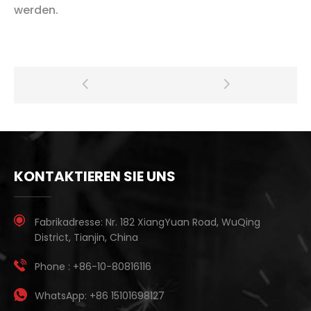
werden.
KONTAKTIEREN SIE UNS
Fabrikadresse:
Nr. 182 XiangYuan Road, WuQing
District, Tianjin, China
Phone :
+86-10-80816116
WhatsApp:
+86 15101698127